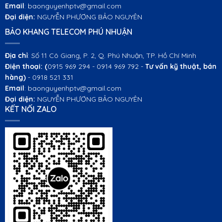
Email
: baonguyenhptv@gmail.com
Đại diện:
NGUYỄN PHƯƠNG BẢO NGUYÊN
BẢO KHANG TELECOM PHÚ NHUẬN
Địa chỉ
: Số 11 Cô Giang, P. 2, Q. Phú Nhuận, TP. Hồ Chí Minh
Điện thoại:
(
0915 969 294 - 0914 969 792 -
Tư vấn kỹ thuật, bán
hàng)
- 0918 521 331
Email
: baonguyenhptv@gmail.com
Đại diện:
NGUYỄN PHƯƠNG BẢO NGUYÊN
KẾT NỐI ZALO