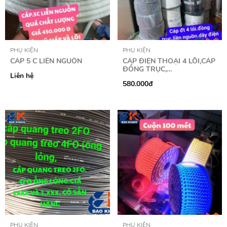
PHỤ KIỆN
PHỤ KIỆN
CÁP 5 C LIỀN NGUỒN
CÁP ĐIỆN THOẠI 4 LÕI,CÁP
ĐỒNG TRỤC,…
Liên hệ
580.000đ
PHỤ KIỆN
PHỤ KIỆN