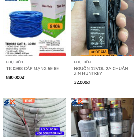
PHỤ KIỆN
PHỤ KIỆN
TK 0988 CÁP MẠNG 5E 6E
NGUỒN 12VOL 2A CHUẨN
ZIN HUNTKEY
880.000đ
32.000đ