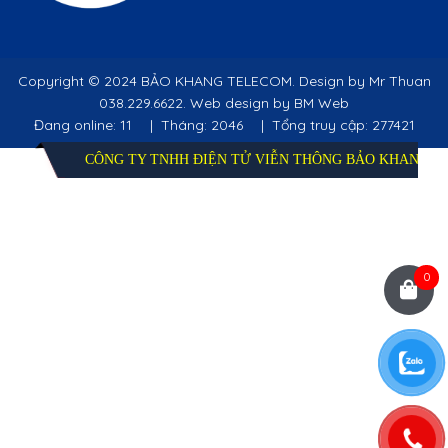
Copyright ©
2024 BẢO KHANG TELECOM. Design by Mr Thuan
038.229.6622. Web design by BM Web
Đang online: 11
|
Tháng: 2046
|
Tổng truy cập: 277421
CÔNG TY TNHH ĐIỆN TỬ VIỄN THÔNG BẢO KHANG
0