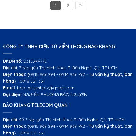
1
2
CÔNG TY TNHH ĐIỆN TỬ VIỄN THÔNG BẢO KHANG
ĐKDN số:
0312944772
Địa chỉ
: 7 Nguyễn Thị Minh Khai, P. Bến Nghé, Q.1, TP.HCM
Điện thoại:
(
0915 969 294 - 0914 969 792 -
Tư vấn kỹ thuật, bán
hàng)
- 0918 521 331
Email
: baonguyenhptv@gmail.com
Đại diện:
NGUYỄN PHƯƠNG BẢO NGUYÊN
BẢO KHANG TELECOM QUẬN 1
Địa chỉ
: Số 7 Nguyễn Thị Minh Khai, P. Bến Nghé, Q.1, TP. HCM
Điện thoại:
(
0915 969 294 - 0914 969 792 -
Tư vấn kỹ thuật, bán
hàng)
- 0918 521 331