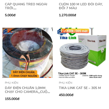
CÁP QUANG TREO NGOÀI
CUỘN 100 M LED ĐÔI DÂY,
TRỜI.
ĐỔI 7 MÀU
2CO.2CO.4CO.8CO.16CO.32CO
5.000đ
1.270.000đ
PHỤ KIỆN
PHỤ KIỆN
DÂY ĐIỆN CHUẨN 1,0MM
TIKA LINK CAT 5E – 305 M
CHẠY CHO CAMERA,,,CUỘN
450.000đ
100M
155.000đ