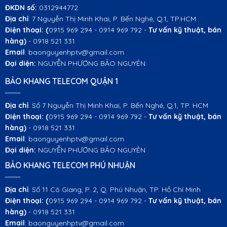
ĐKDN số:
0312944772
Địa chỉ
: 7 Nguyễn Thị Minh Khai, P. Bến Nghé, Q.1, TP.HCM
Điện thoại:
(
0915 969 294 - 0914 969 792 -
Tư vấn kỹ thuật, bán
hàng)
- 0918 521 331
Email
: baonguyenhptv@gmail.com
Đại diện:
NGUYỄN PHƯƠNG BẢO NGUYÊN
BẢO KHANG TELECOM QUẬN 1
Địa chỉ
: Số 7 Nguyễn Thị Minh Khai, P. Bến Nghé, Q.1, TP. HCM
Điện thoại:
(
0915 969 294 - 0914 969 792 -
Tư vấn kỹ thuật, bán
hàng)
- 0918 521 331
Email
: baonguyenhptv@gmail.com
Đại diện:
NGUYỄN PHƯƠNG BẢO NGUYÊN
BẢO KHANG TELECOM PHÚ NHUẬN
Địa chỉ
: Số 11 Cô Giang, P. 2, Q. Phú Nhuận, TP. Hồ Chí Minh
Điện thoại:
(
0915 969 294 - 0914 969 792 -
Tư vấn kỹ thuật, bán
hàng)
- 0918 521 331
Email
: baonguyenhptv@gmail.com