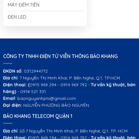
MÁY ĐẾM TIỀN
ĐÈN LED
CÔNG TY TNHH ĐIỆN TỬ VIỄN THÔNG BẢO KHANG
ĐKDN số:
0312944772
Địa chỉ
: 7 Nguyễn Thị Minh Khai, P. Bến Nghé, Q.1, TP.HCM
Điện thoại:
(
0915 969 294 - 0914 969 792 -
Tư vấn kỹ thuật, bán
hàng)
- 0918 521 331
Email
: baonguyenhptv@gmail.com
Đại diện:
NGUYỄN PHƯƠNG BẢO NGUYÊN
BẢO KHANG TELECOM QUẬN 1
Địa chỉ
: Số 7 Nguyễn Thị Minh Khai, P. Bến Nghé, Q.1, TP. HCM
Điện thoại:
(
0915 969 294 - 0914 969 792 -
Tư vấn kỹ thuật, bán