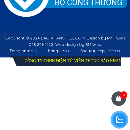
Copyright ©
2024 BẢO KHANG TELECOM. Design by Mr Thuan
038.229.6622. Web design by BM Web
Đang online: 3
|
Tháng: 2334
|
Tổng truy cập: 277709
CÔNG TY TNHH ĐIỆN TỬ VIỄN THÔNG BẢO KHANG
0