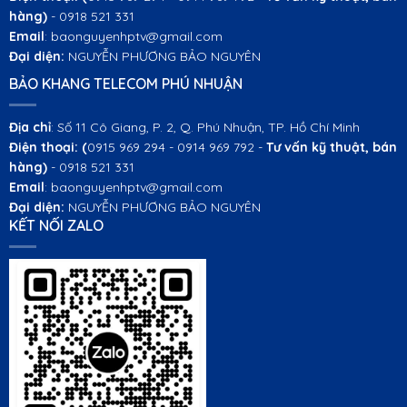
hàng)
- 0918 521 331
Email
: baonguyenhptv@gmail.com
Đại diện:
NGUYỄN PHƯƠNG BẢO NGUYÊN
BẢO KHANG TELECOM PHÚ NHUẬN
Địa chỉ
: Số 11 Cô Giang, P. 2, Q. Phú Nhuận, TP. Hồ Chí Minh
Điện thoại:
(
0915 969 294 - 0914 969 792 -
Tư vấn kỹ thuật, bán
hàng)
- 0918 521 331
Email
: baonguyenhptv@gmail.com
Đại diện:
NGUYỄN PHƯƠNG BẢO NGUYÊN
KẾT NỐI ZALO