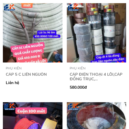
PHỤ KIỆN
PHỤ KIỆN
CÁP 5 C LIỀN NGUỒN
CÁP ĐIỆN THOẠI 4 LÕI,CÁP
ĐỒNG TRỤC,…
Liên hệ
580.000đ