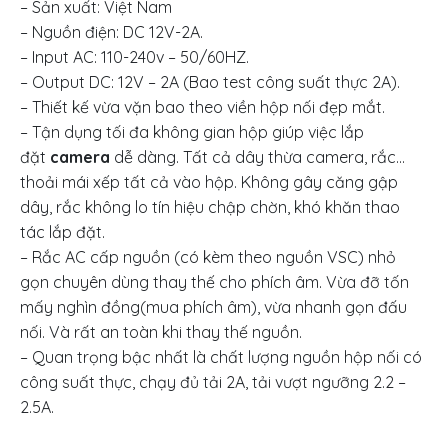
– Sản xuất: Việt Nam
– Nguồn điện: DC 12V-2A.
– Input AC: 110-240v – 50/60HZ.
– Output DC: 12V – 2A (Bao test công suất thực 2A).
– Thiết kế vừa vặn bao theo viền hộp nối đẹp mắt.
– Tận dụng tối đa không gian hộp giúp việc lắp
đặt
camera
dễ dàng. Tất cả dây thừa camera, rắc…
thoải mái xếp tất cả vào hộp. Không gây căng gập
dây, rắc không lo tín hiệu chập chờn, khó khăn thao
tác lắp đặt.
– Rắc AC cấp nguồn (có kèm theo nguồn VSC) nhỏ
gọn chuyên dùng thay thế cho phích âm. Vừa đỡ tốn
mấy nghìn đồng(mua phích âm), vừa nhanh gọn đấu
nối. Và rất an toàn khi thay thế nguồn.
– Quan trọng bậc nhất là chất lượng nguồn hộp nối có
công suất thực, chạy đủ tải 2A, tải vượt ngưỡng 2.2 –
2.5A.