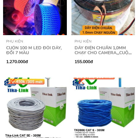
PHỤ KIỆN
PHỤ KIỆN
CUỘN 100 M LED ĐÔI DÂY,
DÂY ĐIỆN CHUẨN 1,0MM
ĐỔI 7 MÀU
CHẠY CHO CAMERA,,,CUỘN
100M
1.270.000đ
155.000đ