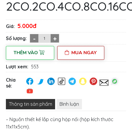
2CO.2CO.4CO.8CO.16C
5.000đ
Giá:
-
+
Số lượng:
THÊM VÀO
MUA NGAY
Lượt xem:
553
Chia
sẻ:
Thông tin sản phẩm
Bình luận
– Nguồn thiết kế lắp cùng hộp nối (hộp kích thước
11x11x5cm).