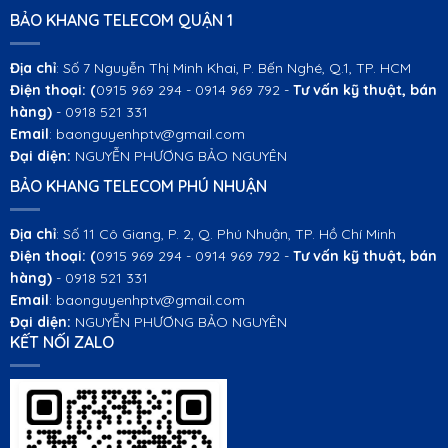
BẢO KHANG TELECOM QUẬN 1
Địa chỉ
: Số 7 Nguyễn Thị Minh Khai, P. Bến Nghé, Q.1, TP. HCM
Điện thoại:
(
0915 969 294 - 0914 969 792 -
Tư vấn kỹ thuật, bán
hàng)
- 0918 521 331
Email
: baonguyenhptv@gmail.com
Đại diện:
NGUYỄN PHƯƠNG BẢO NGUYÊN
BẢO KHANG TELECOM PHÚ NHUẬN
Địa chỉ
: Số 11 Cô Giang, P. 2, Q. Phú Nhuận, TP. Hồ Chí Minh
Điện thoại:
(
0915 969 294 - 0914 969 792 -
Tư vấn kỹ thuật, bán
hàng)
- 0918 521 331
Email
: baonguyenhptv@gmail.com
Đại diện:
NGUYỄN PHƯƠNG BẢO NGUYÊN
KẾT NỐI ZALO