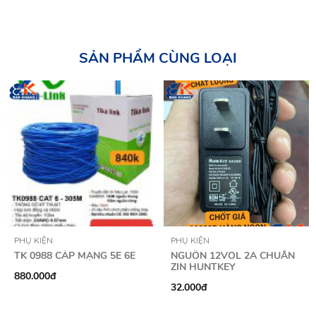
SẢN PHẨM CÙNG LOẠI
PHỤ KIỆN
PHỤ KIỆN
TK 0988 CÁP MẠNG 5E 6E
NGUỒN 12VOL 2A CHUẨN
ZIN HUNTKEY
880.000đ
32.000đ