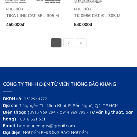
PHỤ KIỆN
PHỤ KIỆN
TIKA LINK CAT 5E – 305 M
TK 0986 CAT 6 – 305 M
450.000đ
540.000đ
1
2
CÔNG TY TNHH ĐIỆN TỬ VIỄN THÔNG BẢO KHANG
ĐKDN số:
0312944772
Địa chỉ
: 7 Nguyễn Thị Minh Khai, P. Bến Nghé, Q.1, TP.HCM
Điện thoại:
(
0915 969 294 - 0914 969 792 -
Tư vấn kỹ thuật, bán
hàng)
- 0918 521 331
Email
: baonguyenhptv@gmail.com
Đại diện:
NGUYỄN PHƯƠNG BẢO NGUYÊN